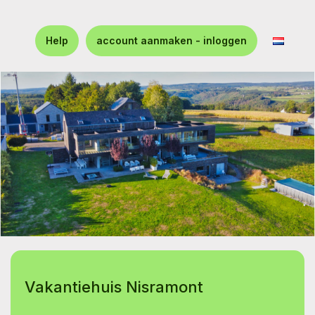
Help
account aanmaken - inloggen
Vakantiehuis Nisramont