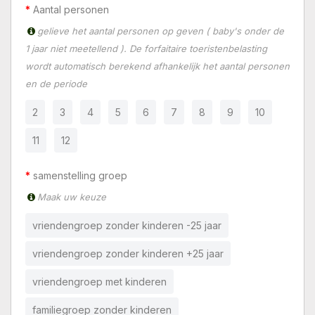
Aantal personen
gelieve het aantal personen op geven ( baby's onder de
1 jaar niet meetellend ). De forfaitaire toeristenbelasting
wordt automatisch berekend afhankelijk het aantal personen
en de periode
2
3
4
5
6
7
8
9
10
11
12
samenstelling groep
Maak uw keuze
vriendengroep zonder kinderen -25 jaar
vriendengroep zonder kinderen +25 jaar
vriendengroep met kinderen
familiegroep zonder kinderen