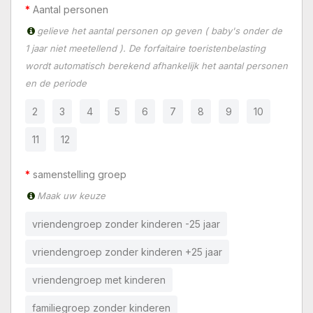
Aantal personen
gelieve het aantal personen op geven ( baby's onder de
1 jaar niet meetellend ). De forfaitaire toeristenbelasting
wordt automatisch berekend afhankelijk het aantal personen
en de periode
2
3
4
5
6
7
8
9
10
11
12
samenstelling groep
Maak uw keuze
vriendengroep zonder kinderen -25 jaar
vriendengroep zonder kinderen +25 jaar
vriendengroep met kinderen
familiegroep zonder kinderen