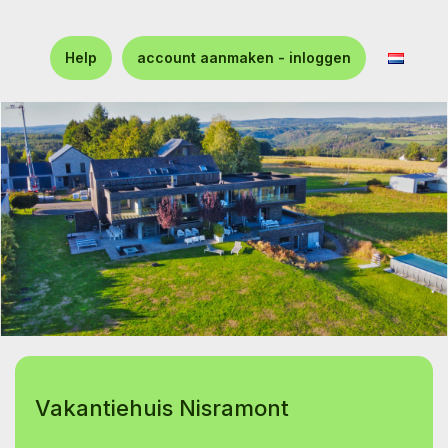
Help
account aanmaken - inloggen
Vakantiehuis Nisramont