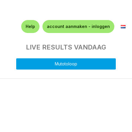
Help
account aanmaken - inloggen
LIVE RESULTS VANDAAG
Mutotoloop