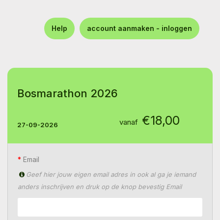
Help
account aanmaken - inloggen
Bosmarathon 2026
€18,00
vanaf
27-09-2026
Email
Geef hier jouw eigen email adres in ook al ga je iemand
anders inschrijven en druk op de knop bevestig Email