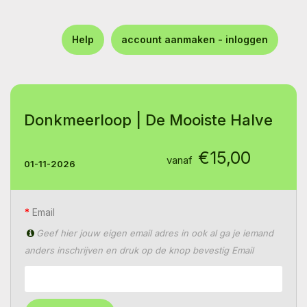
Help
account aanmaken - inloggen
Donkmeerloop | De Mooiste Halve
€15,00
vanaf
01-11-2026
Email
Geef hier jouw eigen email adres in ook al ga je iemand
anders inschrijven en druk op de knop bevestig Email